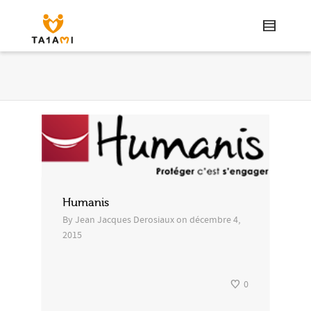
Humanis
By
Jean Jacques Derosiaux
on
décembre 4,
2015
0