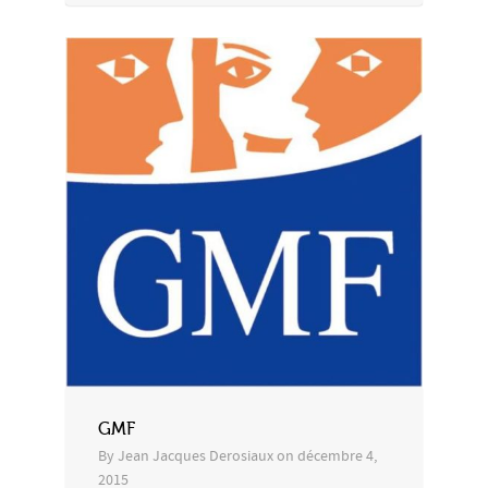
GMF
By
Jean Jacques Derosiaux
on
décembre 4,
2015