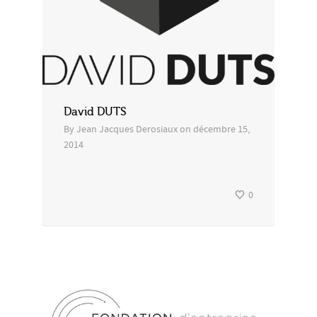
David DUTS
By
Jean Jacques Derosiaux
on
décembre 15,
2014
0