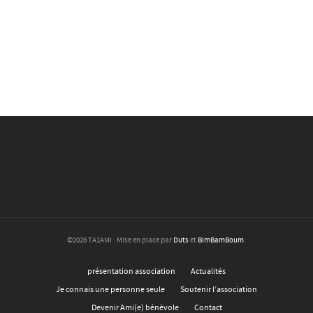
©2026 TA1AMI · Mise en place par
Duts
et
BimBamBoum
.
présentation association
Actualités
Je connais une personne seule
Soutenir l’association
Devenir Ami(e) bénévole
Contact