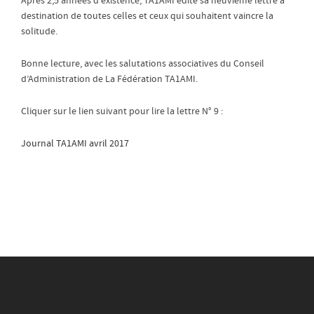
Après 2,5 années d’existence, TA1AMI édite sa neuvième lettre à
destination de toutes celles et ceux qui souhaitent vaincre la
solitude.
Bonne lecture, avec les salutations associatives du Conseil
d’Administration de La Fédération TA1AMI.
Cliquer sur le lien suivant pour lire la lettre N° 9 :
Journal TA1AMI avril 2017