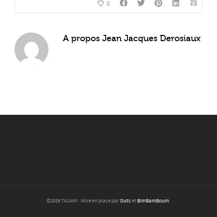
0
A propos
Jean Jacques Derosiaux
©2026 TA1AMI · Mise en place par
Duts
et
BimBamBoum
.