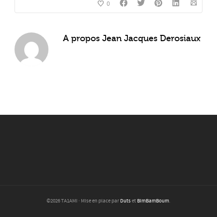
0
A propos
Jean Jacques Derosiaux
©2026 TA1AMI · Mise en place par
Duts
et
BimBamBoum
.