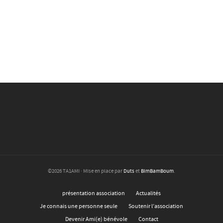
©2026 TA1AMI · Mise en place par
Duts
et
BimBamBoum
.
présentation association
Actualités
Je connais une personne seule
Soutenir l’association
Devenir Ami(e) bénévole
Contact