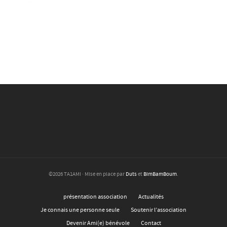
©2026 TA1AMI · Mise en place par
Duts
et
BimBamBoum
.
présentation association
Actualités
Je connais une personne seule
Soutenir l’association
Devenir Ami(e) bénévole
Contact