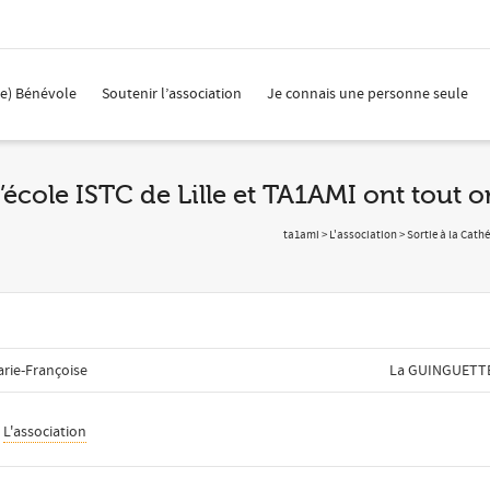
(e) Bénévole
Soutenir l’association
Je connais une personne seule
 l’école ISTC de Lille et TA1AMI ont tout 
ta1ami
>
L'association
>
Sortie à la Cathé
rie-Françoise
La GUINGUETTE
n
L'association