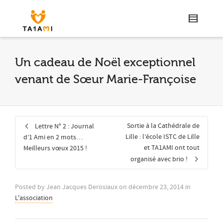
Un cadeau de Noël exceptionnel
venant de Sœur Marie-Françoise
Sortie à la Cathédrale de
Lettre N° 2 : Journal
Lille : l’école ISTC de Lille
d’1 Ami en 2 mots…
et TA1AMI ont tout
Meilleurs vœux 2015 !
organisé avec brio !
Posted by
Jean Jacques Derosiaux
on
décembre 23, 2014
in
L'association