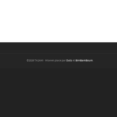
©2026 TA1AMI · Mise en place par
Duts
et
BimBamBoum
.