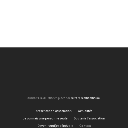
©2026 TA1AMI · Mise en place par
Duts
et
BimBamBoum
.
présentation association
Actualités
Je connais une personne seule
Soutenir l’association
Devenir Ami(e) bénévole
Contact