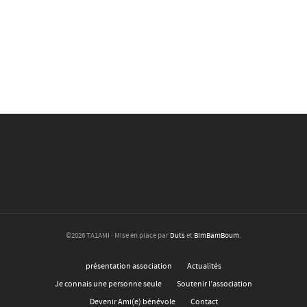
©2026 TA1AMI · Mise en place par
Duts
et
BimBamBoum
.
présentation association
Actualités
Je connais une personne seule
Soutenir l’association
Devenir Ami(e) bénévole
Contact