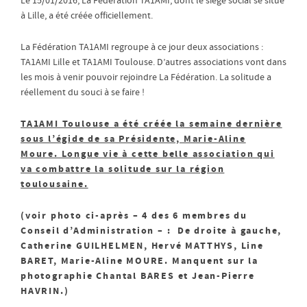
Le 15/01/2016, La Fédération TA1AMI, dont le siège social se situe
à Lille, a été créée officiellement.
La Fédération TA1AMI regroupe à ce jour deux associations :
TA1AMI Lille et TA1AMI Toulouse. D’autres associations vont dans
les mois à venir pouvoir rejoindre La Fédération. La solitude a
réellement du souci à se faire !
TA1AMI Toulouse a été créée la semaine dernière
sous l’égide de sa Présidente, Marie-Aline
Moure. Longue vie à cette belle association qui
va combattre la solitude sur la région
toulousaine.
(voir photo ci-après – 4 des 6 membres du
Conseil d’Administration – : De droite à gauche,
Catherine GUILHELMEN, Hervé MATTHYS, Line
BARET, Marie-Aline MOURE. Manquent sur la
photographie Chantal BARES et Jean-Pierre
HAVRIN.)