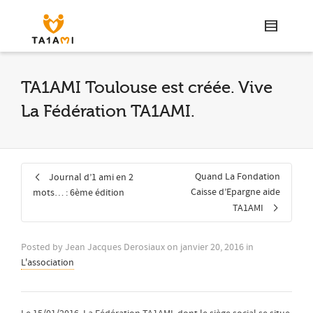
TA1AMI Toulouse est créée. Vive
La Fédération TA1AMI.
Quand La Fondation
Journal d’1 ami en 2
Caisse d’Epargne aide
mots… : 6ème édition
TA1AMI
Posted by
Jean Jacques Derosiaux
on
janvier 20, 2016
in
L'association