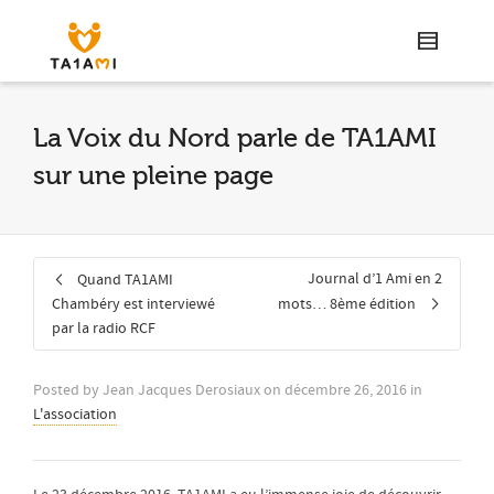
La Voix du Nord parle de TA1AMI
sur une pleine page
Journal d’1 Ami en 2
Quand TA1AMI
Chambéry est interviewé
mots… 8ème édition
par la radio RCF
Posted by
Jean Jacques Derosiaux
on
décembre 26, 2016
in
L'association