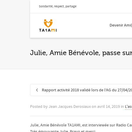
Solidarité, respect, partage
Devenir Ami
Julie, Amie Bénévole, passe su
Rapport activité 2018 validé lors de l’AG du 27/04/2
Posted by
Jean Jacques Derosiaux
on
avril 14, 2019
in
L'as
Julie, Amie Bénévole TA1AMI, est interviewée sur Radio Ca
Très émouvante Julie. Bravo et merci.