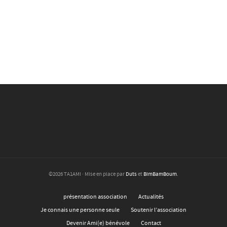
©2026 TA1AMI · Mise en place par
Duts
et
BimBamBoum
.
présentation association
Actualités
Je connais une personne seule
Soutenir l’association
Devenir Ami(e) bénévole
Contact