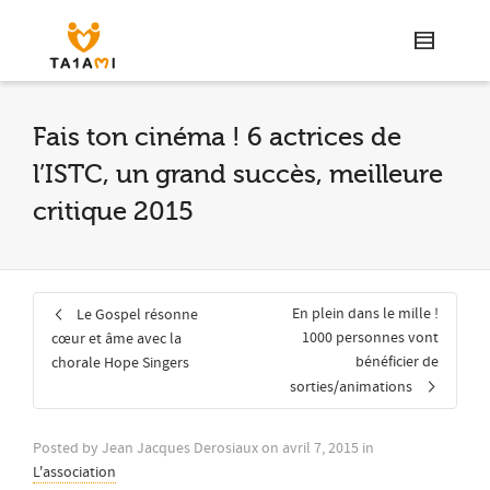
Fais ton cinéma ! 6 actrices de
l’ISTC, un grand succès, meilleure
critique 2015
En plein dans le mille !
Le Gospel résonne
1000 personnes vont
cœur et âme avec la
bénéficier de
chorale Hope Singers
sorties/animations
Posted by
Jean Jacques Derosiaux
on
avril 7, 2015
in
L'association