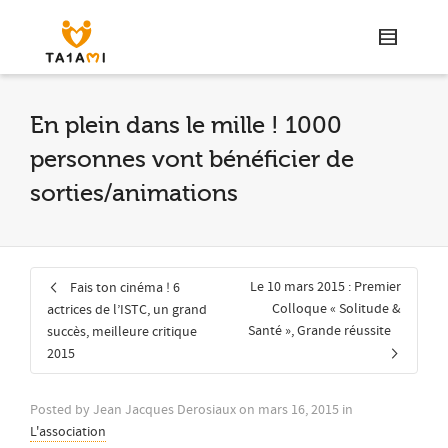
En plein dans le mille ! 1000
personnes vont bénéficier de
sorties/animations
Le 10 mars 2015 : Premier
Fais ton cinéma ! 6
Colloque « Solitude &
actrices de l’ISTC, un grand
Santé », Grande réussite
succès, meilleure critique
2015
Posted by
Jean Jacques Derosiaux
on
mars 16, 2015
in
L'association