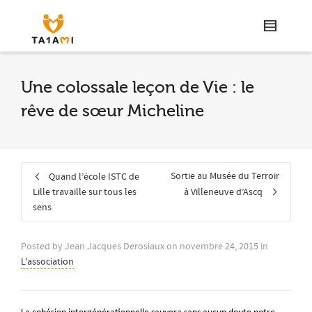
Une colossale leçon de Vie : le
rêve de sœur Micheline
Sortie au Musée du Terroir
Quand l’école ISTC de
Lille travaille sur tous les
à Villeneuve d’Ascq
sens
Posted by
Jean Jacques Derosiaux
on
novembre 24, 2015
in
L'association