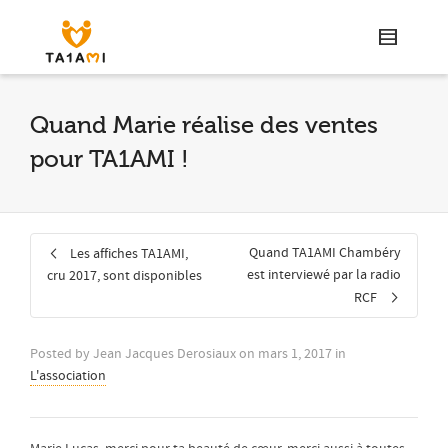
Quand Marie réalise des ventes
pour TA1AMI !
Quand TA1AMI Chambéry
Les affiches TA1AMI,
est interviewé par la radio
cru 2017, sont disponibles
RCF
Posted by
Jean Jacques Derosiaux
on
mars 1, 2017
in
L'association