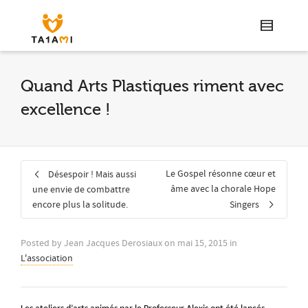
Quand Arts Plastiques riment avec
excellence !
Le Gospel résonne cœur et
Désespoir ! Mais aussi
âme avec la chorale Hope
une envie de combattre
encore plus la solitude.
Singers
Posted by
Jean Jacques Derosiaux
on
mai 15, 2015
in
L'association