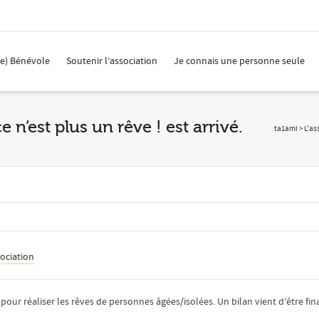
(e) Bénévole
Soutenir l’association
Je connais une personne seule
 n’est plus un rêve ! est arrivé.
ta1ami
>
L'as
sociation
ur réaliser les rêves de personnes âgées/isolées. Un bilan vient d’être fina