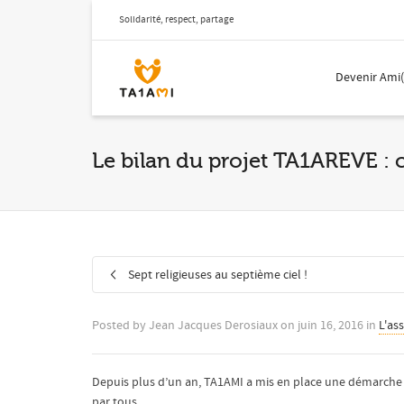
Solidarité, respect, partage
Devenir Ami
Le bilan du projet TA1AREVE : ce
Sept religieuses au septième ciel !
Posted by
Jean Jacques Derosiaux
on
juin 16, 2016
in
L'as
Depuis plus d’un an, TA1AMI a mis en place une démarche po
par tous.