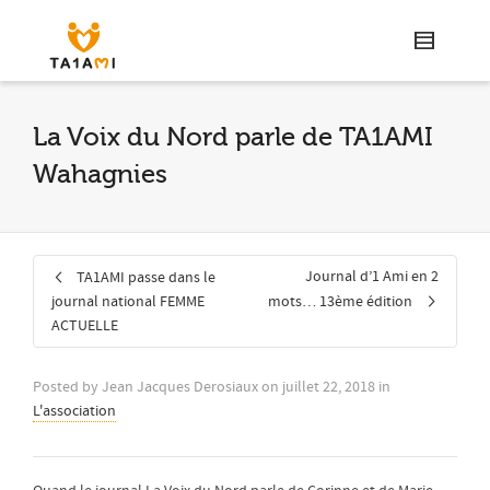
La Voix du Nord parle de TA1AMI
Wahagnies
Journal d’1 Ami en 2
TA1AMI passe dans le
journal national FEMME
mots… 13ème édition
ACTUELLE
Posted by
Jean Jacques Derosiaux
on
juillet 22, 2018
in
L'association