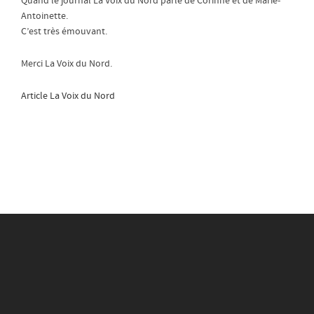
Quand le journal La Voix du Nord parle de Corinne et de Marie-
Antoinette.
C’est très émouvant.
Merci La Voix du Nord.
Article La Voix du Nord