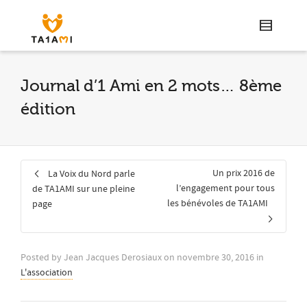
Journal d’1 Ami en 2 mots… 8ème
édition
Un prix 2016 de
La Voix du Nord parle
l’engagement pour tous
de TA1AMI sur une pleine
les bénévoles de TA1AMI
page
Posted by
Jean Jacques Derosiaux
on
novembre 30, 2016
in
L'association