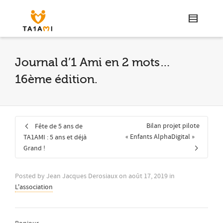
Journal d’1 Ami en 2 mots…
16ème édition.
Bilan projet pilote
Fête de 5 ans de
« Enfants AlphaDigital »
TA1AMI : 5 ans et déjà
Grand !
Posted by
Jean Jacques Derosiaux
on
août 17, 2019
in
L'association