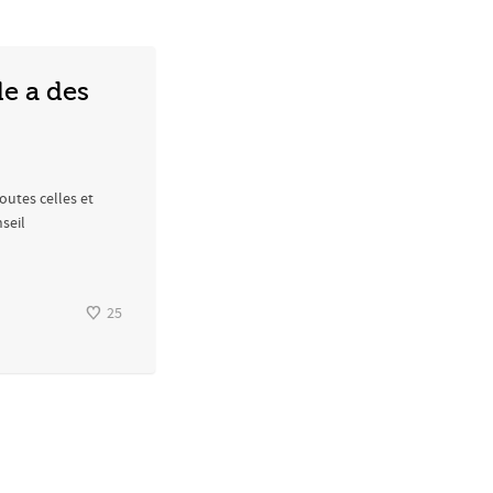
de a des
outes celles et
seil
25