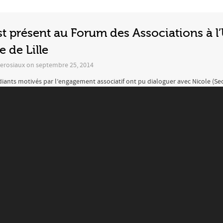
t présent au Forum des Associations à l’
 de Lille
erosiaux
on
septembre 25, 2014
diants motivés par l’engagement associatif ont pu dialoguer avec Nicole (Sec
MI) et Jean-Jacques (Président de l’association TA1AMI). Accompagner une 
ole une heure par semaine n’a nullement été un problème lors des différen
s...
LUS
14