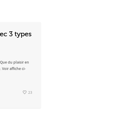
ec 3 types
 Que du plaisir en
oir affiche ci-
23