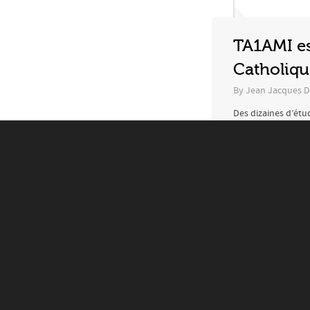
TA1AMI es
Catholique
By
Jean Jacques D
Des dizaines d’étu
l’association TA1A
un(e) Ami(e) Bénév
que nous avons eue
EN SAVOIR P
SEPTEMBRE 23, 20