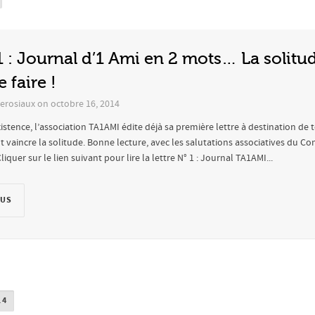
1 : Journal d’1 Ami en 2 mots… La solitu
 faire !
erosiaux
on
octobre 16, 2014
stence, l’association TA1AMI édite déjà sa première lettre à destination de t
 vaincre la solitude. Bonne lecture, avec les salutations associatives du Con
iquer sur le lien suivant pour lire la lettre N° 1 : Journal TA1AMI...
LUS
14