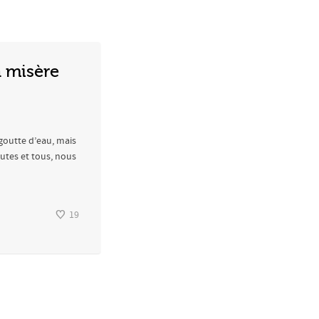
a misère
 goutte d’eau, mais
utes et tous, nous
19