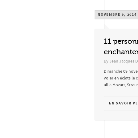
NOVEMBRE 9, 2014
11 personn
enchantem
By
Jean Jacques D
Dimanche 09 novemb
voler en éclats le 
allia Mozart, Stra
EN SAVOIR P