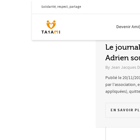
Solidarité, respect, partage
NOVEMBRE 20, 201
Devenir Ami
Le journa
Adrien so
By
Jean Jacques D
Publié le 20/11/201
par l’association,
appliquées), quitte 
EN SAVOIR P