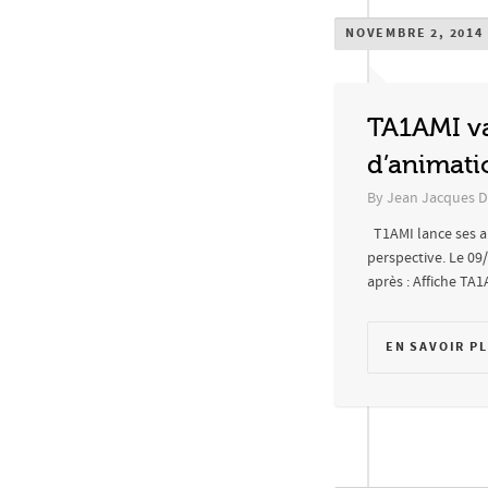
NOVEMBRE 2, 2014
TA1AMI va
d’animatio
By
Jean Jacques D
T1AMI lance ses ani
perspective. Le 09
après : Affiche TA1A
EN SAVOIR P