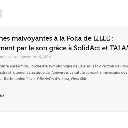
es malvoyantes à la Folia de LILLE :
ent par le son grâce à SolidAct et TA1A
erosiaux
on
novembre 9, 2014
re après-midi, l’orchestre symphonique de Lille sous la direction de Franç
cadre strictement classique de l’univers musical : le concert anniversaire des 
uss, Rachmaninoff avec GRANADA d’A. Lara, West Side...
LUS