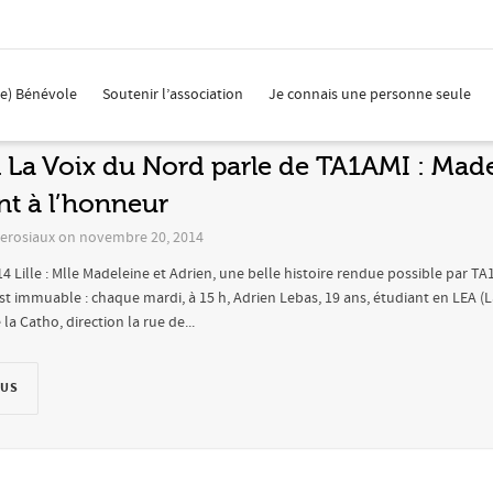
4
(e) Bénévole
Soutenir l’association
Je connais une personne seule
l La Voix du Nord parle de TA1AMI : Made
nt à l’honneur
erosiaux
on
novembre 20, 2014
4 Lille : Mlle Madeleine et Adrien, une belle histoire rendue possible par TA1A
 est immuable : chaque mardi, à 15 h, Adrien Lebas, 19 ans, étudiant en LEA 
la Catho, direction la rue de...
LUS