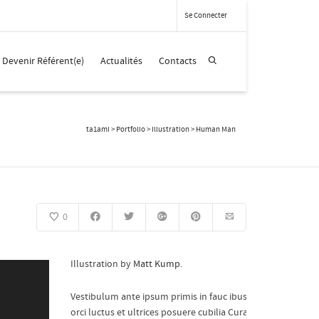
Se Connecter
Devenir Référent(e)
Actualités
Contacts
ta1ami
>
Portfolio
>
Illustration
>
Human Man
0
Illustration by
Matt Kump
.
Vestibulum ante ipsum primis in fauc ibus
orci luctus et ultrices posuere cubilia Curae;