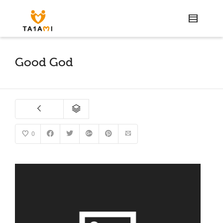
Good God
0