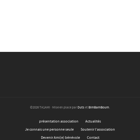
©2026 TA1AMI · Mise en place par
Duts
et
BimBamBoum
.
présentation association
Actualités
Je connais une personne seule
Soutenir l’association
Devenir Ami(e) bénévole
Contact