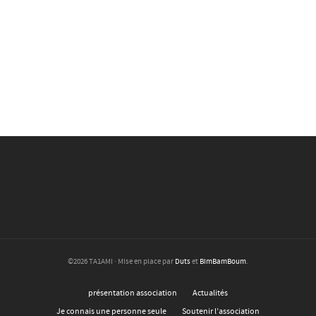
©2026 TA1AMI · Mise en place par
Duts
et
BimBamBoum
.
présentation association
Actualités
Je connais une personne seule
Soutenir l’association