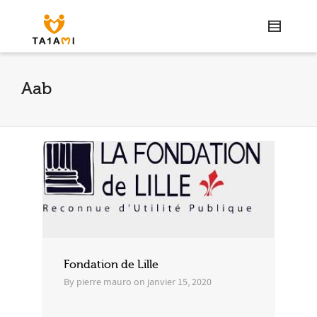
Aab
Fondation de Lille
By
pierre mauro
on
janvier 15, 2020