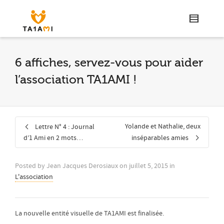
6 affiches, servez-vous pour aider
l’association TA1AMI !
Yolande et Nathalie, deux
Lettre N° 4 : Journal
d’1 Ami en 2 mots…
inséparables amies
Posted by
Jean Jacques Derosiaux
on
juillet 5, 2015
in
L'association
La nouvelle entité visuelle de TA1AMI est finalisée.